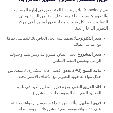
في Apptology، يلتزم فريقنا المتخصص في إدارة المشاريع
والتطوير بتبسيط رحلة مشروعك، بدءاً من البداية وحتى
التسليم. يلعب كل صاحب مصلحة دوراً محورياً في مركز
التطوير الداخلي لدينا:
مدير التكنولوجيا
: يصمم بنية الحل الخاص بك لتتماشى تمامًا
مع أهداف عملك.
مدير المشروع
: يحمي نطاق مشروعك وميزانيتك وجدولك
الزمني ويضمن التنفيذ السلس.
مالك المنتج (PO)
: يحقق أقصى عائد استثماري لمنتجك من
خلال مواءمة جهود التطوير مع الأهداف الاستراتيجية.
قائد الفريق التقني
: يوجه فريق التطوير لدينا في تلبية
المعايير التقنية العالية ومتطلبات المشروع.
فريق التطوير
: يتألف من خبراء متمرسين ومواهب ناشئة
على حد سواء، ويقوم بتنفيذ مشروعك بمرونة منظمة.