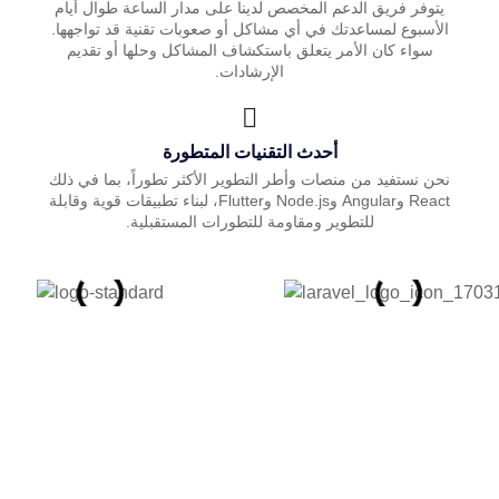
يتوفر فريق الدعم المخصص لدينا على مدار الساعة طوال أيام
الأسبوع لمساعدتك في أي مشاكل أو صعوبات تقنية قد تواجهها.
سواء كان الأمر يتعلق باستكشاف المشاكل وحلها أو تقديم
الإرشادات.
أحدث التقنيات المتطورة
نحن نستفيد من منصات وأطر التطوير الأكثر تطوراً، بما في ذلك
React وAngular وNode.js وFlutter، لبناء تطبيقات قوية وقابلة
للتطوير ومقاومة للتطورات المستقبلية.